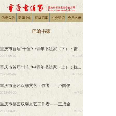
信息公告
新闻中心
征稿启事
协会组织
会员名录
巴渝书家
重庆市首届“十佳”中青年书法家（下）：雷鹏晖、李中华、刘兴刚、彭松、王树成
2023-05-07
2285
넶
重庆市首届“十佳”中青年书法家（上）：魏华利、夏翔飞、张邦来、张洪、卓祖毅
2023-05-07
3145
넶
重庆市德艺双馨文艺工作者——卢国俊
2023-04-20
742
넶
重庆市德艺双馨文艺工作者——王成金
2023-04-03
857
넶