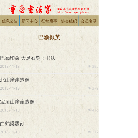
信息公告
新闻中心
征稿启事
协会组织
会员名录
巴渝掇英
巴蜀印象 大足石刻：书法
2018-11-13
395
넶
北山摩崖造像
2018-11-13
379
넶
宝顶山摩崖造像
2018-11-13
476
넶
白鹤梁题刻
2018-11-13
277
넶