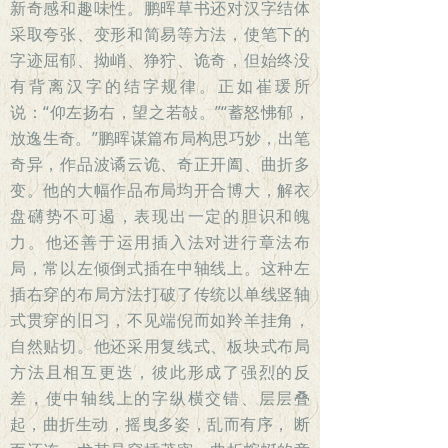
新奇感和趣味性。鹏晖草书还对汉字结体
采取夸张、变形和简易等方法，使笔下的
字迹屈郁、拗峭、狰狞、诡奇，但始终没
有背离汉字的结字规律。正如崔瑗所
说：“仰左扬右，望之若敧。”“蓄怒怫郁，
放逸生奇。”鹏晖谋篇布局构思巧妙，出笔
奇异，作品波谲云诡、奇正开阖、曲折多
变。他的大幅作品布局均开合博大，解衣
盘礴势不可遏，表现出一定的胆识和魄
力。他还善于运用插入法对进行章法布
局，常以左倾倒式插在中轴线上。这种左
插右穿的布局方法打破了传统以单线竖轴
式贯穿的旧习，不见端倪而如羚羊挂角，
自然贴切。他还采用复线式、板块式布局
方法且相互更迭，彼此形成了强烈的反
差，使中轴线上的字纵横交错、层层叠
起，曲折生动，摇曳多姿，乱而有序， 断