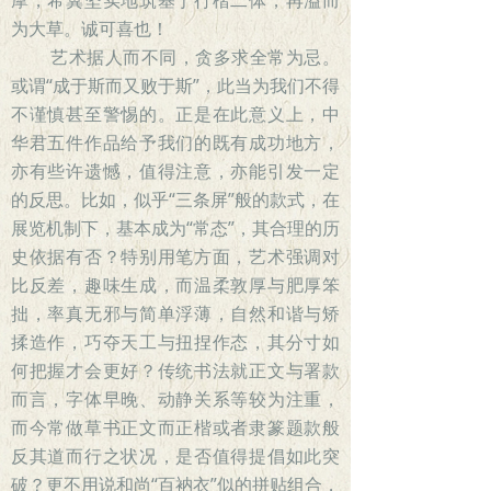
为大草。诚可喜也！
艺术据人而不同，贪多求全常为忌。
或谓“成于斯而又败于斯”，此当为我们不得
不谨慎甚至警惕的。正是在此意义上，中
华君五件作品给予我们的既有成功地方，
亦有些许遗憾，值得注意，亦能引发一定
的反思。比如，似乎“三条屏”般的款式，在
展览机制下，基本成为“常态”，其合理的历
史依据有否？特别用笔方面，艺术强调对
比反差，趣味生成，而温柔敦厚与肥厚笨
拙，率真无邪与简单浮薄，自然和谐与矫
揉造作，巧夺天工与扭捏作态，其分寸如
何把握才会更好？传统书法就正文与署款
而言，字体早晚、动静关系等较为注重，
而今常做草书正文而正楷或者隶篆题款般
反其道而行之状况，是否值得提倡如此突
破？更不用说和尚“百衲衣”似的拼贴组合，