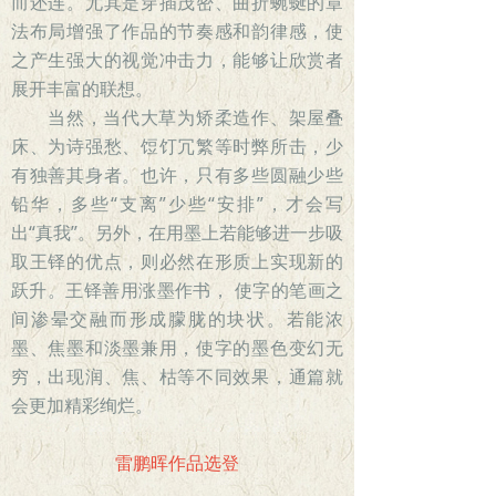
而还连。尤其是穿插茂密、曲折蜿蜒的章
法布局增强了作品的节奏感和韵律感，使
之产生强大的视觉冲击力，能够让欣赏者
展开丰富的联想。
当然，当代大草为矫柔造作、架屋叠
床、为诗强愁、饾饤冗繁等时弊所击，少
有独善其身者。也许，只有多些圆融少些
铅华，多些“支离”少些“安排”，才会写
出“真我”。另外，在用墨上若能够进一步吸
取王铎的优点，则必然在形质上实现新的
跃升。王铎善用涨墨作书， 使字的笔画之
间渗晕交融而形成朦胧的块状。若能浓
墨、焦墨和淡墨兼用，使字的墨色变幻无
穷，出现润、焦、枯等不同效果，通篇就
会更加精彩绚烂。
雷鹏晖作品选登