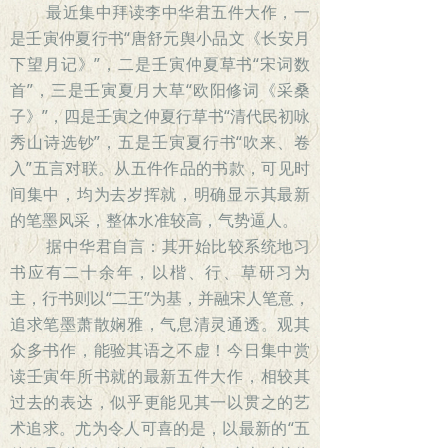
最近集中拜读李中华君五件大作，一
是壬寅仲夏行书“唐舒元舆小品文《长安月
下望月记》”，二是壬寅仲夏草书“宋词数
首”，三是壬寅夏月大草“欧阳修词《采桑
子》”，四是壬寅之仲夏行草书“清代民初咏
秀山诗选钞”，五是壬寅夏行书“吹来、卷
入”五言对联。从五件作品的书款，可见时
间集中，均为去岁挥就，明确显示其最新
的笔墨风采，整体水准较高，气势逼人。
据中华君自言：其开始比较系统地习
书应有二十余年，以楷、行、草研习为
主，行书则以“二王”为基，并融宋人笔意，
追求笔墨萧散娴雅，气息清灵通透。观其
众多书作，能验其语之不虚！今日集中赏
读壬寅年所书就的最新五件大作，相较其
过去的表达，似乎更能见其一以贯之的艺
术追求。尤为令人可喜的是，以最新的“五