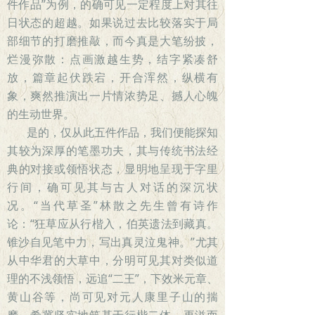
件作品”为例，的确可见一定程度上对其往
日状态的超越。如果说过去比较落实于局
部细节的打磨推敲，而今真是大笔纷披，
烂漫弥散：点画激越生势，结字紧凑舒
放，篇章起伏跌宕，开合浑然，纵横有
象，爽然推演出一片情浓势足、撼人心魄
的生动世界。
是的，仅从此五件作品，我们便能探知
其较为深厚的笔墨功夫，其与传统书法经
典的对接或领悟状态，显明地呈现于字里
行间，确可见其与古人对话的深沉状
况。“当代草圣”林散之先生曾有诗作
论：“狂草应从行楷入，伯英遗法到藏真。
锥沙自见笔中力，写出真灵泣鬼神。”尤其
从中华君的大草中，分明可见其对类似道
理的不浅领悟，远追“二王”，下效米元章、
黄山谷等，尚可见对元人康里子山的揣
摩，希冀坚实地筑基于行楷二体，再溢而