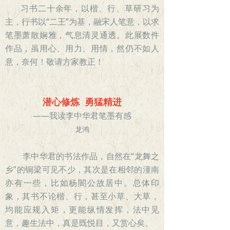
习书二十余年，以楷、行、草研习为
主，行书以“二王”为基，融宋人笔意，以求
笔墨萧散娴雅，气息清灵通透。此展数件
作品，虽用心、用力、用情，然仍不如人
意，奈何！敬请方家教正！
潜心修炼 勇猛精进
——我读李中华君笔墨有感
龙鸿
李中华君的书法作品，自然在“龙舞之
乡”的铜梁可见不少，其次是在相邻的潼南
亦有一些，比如杨闇公故居中。总体印
象，其书不论楷、行，甚至小草、大草，
均能应规入矩，更能纵情发挥，法中见
意，趣生法中，真是既悦目，又赏心矣。