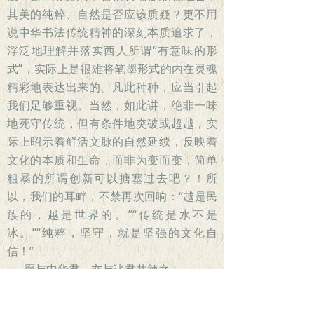
其美的纯粹、自然是否应该质疑？更不用
说中华书法传统精神的深刻本质追求了，
浮泛地理解并落实西人所谓“有意味的形
式”，实际上是很难将笔墨形式的内在灵魂
精彩地表达出来的。凡此种种，应当引起
我们足够重视。当然，如此讲，绝非一味
地死守传统，但有条件地突破或超越，实
际上昭示着鲜活文脉的自然延续，反映着
文化的本质和生命，而非为变而变，简单
粗暴的所谓创新可以搪塞过去吧？！所
以，我们的耳畔，不禁再次回响：“越是民
族的，越是世界的。”“传统是水不是
冰。”“纯粹，坚守，就是坚强的文化自
信！”
愿与中华君，亦与诸君共勉之。
2023年3月12日于重庆大学薪积
轩