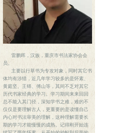
雷鹏晖，汉族，重庆市书法家协会会
员。
主要以行草书为专攻对象，同时其它书
体均有涉猎，近几年学习较多的是怀素、
黄庭坚、王铎、傅山等，其间不乏对其它
历代书家经典的学习。学习期间来来回回
总不能入其门径，深知学书之难，难的不
仅仅是要理解古人，更重要的是读懂自己
内心对书法审美的理解，这种理解需要长
期的学习才能慢慢的成熟。记得刚开始连
续写了两年怀素，从开始的抄帖到后面的