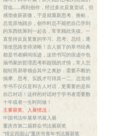
背临……再到创作，经过多次反复尝试，但
感觉收获甚微，于是就重新思考、换帖，
总觉原地踏步，创作时总不能把自己学到
的东西统筹到一起去，常常顾此失彼。一
直坚持反反复复的学习、思考、总结，逐
渐使思路变得清晰！古人留下的草书经典
都是书者瞬间痕迹，这些书写的痕迹中包
涵书家的哲理思考和超脱的才情，常人怎
能轻而易举领会其中之奥妙，需要不断的
揣摩、思考、实践才可得其一二。总觉得
学书不仅仅是和古人对话，更重要的是和
自己对话！这样的对话对于学书者需要数
十年或者一生时间做！
主要获奖、入展情况：
中国书法年展草书展入展
重庆市第二届群众书法展获奖
“情定四面山”重庆市青年书法展获奖