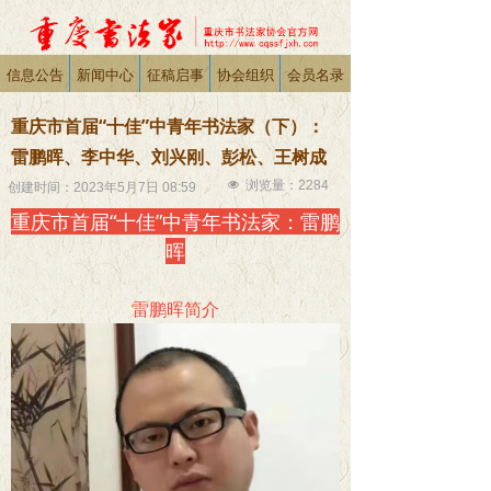
信息公告
新闻中心
征稿启事
协会组织
会员名录
重庆市首届“十佳”中青年书法家（下）：
雷鹏晖、李中华、刘兴刚、彭松、王树成
넶
浏览量：
2284
创建时间：
2023年5月7日
08:59
重庆市首届“十佳”中青年书法家：雷鹏
晖
雷鹏晖简介