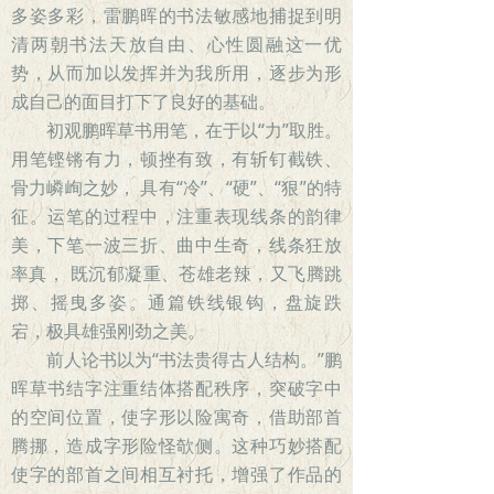
多姿多彩，雷鹏晖的书法敏感地捕捉到明
清两朝书法天放自由、心性圆融这一优
势，从而加以发挥并为我所用，逐步为形
成自己的面目打下了良好的基础。
初观鹏晖草书用笔，在于以“力”取胜。
用笔铿锵有力，顿挫有致，有斩钉截铁、
骨力嶙峋之妙， 具有“冷”、“硬”、“狠”的特
征。运笔的过程中，注重表现线条的韵律
美，下笔一波三折、曲中生奇，线条狂放
率真， 既沉郁凝重、苍雄老辣，又飞腾跳
掷、摇曳多姿。通篇铁线银钩，盘旋跌
宕，极具雄强刚劲之美。
前人论书以为“书法贵得古人结构。”鹏
晖草书结字注重结体搭配秩序，突破字中
的空间位置，使字形以险寓奇，借助部首
腾挪，造成字形险怪欹侧。这种巧妙搭配
使字的部首之间相互衬托，增强了作品的