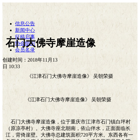
信息公告
新闻中心
征稿启事
石门大佛寺摩崖造像
协会组织
会员名录
创建时间：
2018年11月13
日
10:33
《江津石门大佛寺摩崖造像》 吴朝荣摄
《江津石门大佛寺摩崖造像》 吴朝荣摄
石门大佛寺摩崖造像，位于重庆市江津市石门镇白坪村
（原凉亭村）。大佛寺座北朝南，依山伴水，正面面临长
江，背倚崖壁。大佛寺总建筑面积720平方米。东西各有一