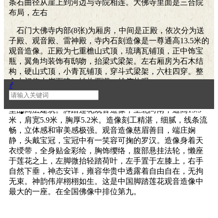
条石曲径从崖上到河边与寺院相连。大佛寺里面是三合院
布局，左右
石门大佛寺内部(8张)为厢房，中间是正殿，依次分为送
子殿、观音殿、雷神殿，寺内石刻造像是一尊通高13.5米的
观音造像。正殿为七重檐山式顶，琉璃瓦铺顶，正中饰宝
瓶，翼角均装饰有鸱吻，抬梁式梁架。左右厢房为石木结
构，硬山式顶，小青瓦铺顶，穿斗式梁架，六柱四穿。整
个山门依山崖而建，结构严谨，雄伟壮观。
ꄙ
石门大佛寺建筑为七重檐山木结构建筑，是中国清代典
型的高层建筑。脚踏莲花观音造像，坐北向南，通高13.5
米，肩宽5.9米，胸厚5.2米。造像刻工精湛，细腻，线条流
畅，立体感和审美感极强。观音造像慈眉善目，端庄娴
静，头戴宝冠，宝冠中有一笑容可掬的罗汉。造像身着天
衣绶带，全身贴金彩绘，胸饰缨络，腹部悬挂法轮，懒座
于莲花之上，左脚微抬轻踏荷叶，左手置于左膝上，右手
自然下垂，神态安详，雍容华贵中透露着自由自在，无拘
无束。神韵伟岸栩栩如生。这是中国脚踏莲花观音造像中
最大的一座。在全国佛像中排位第九。