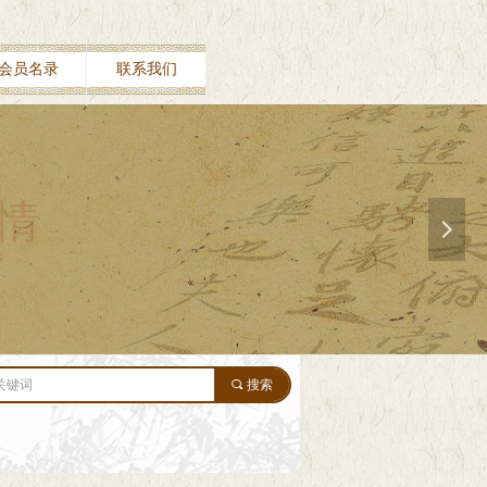
会员名录
联系我们
情
넲
u
끠
搜索