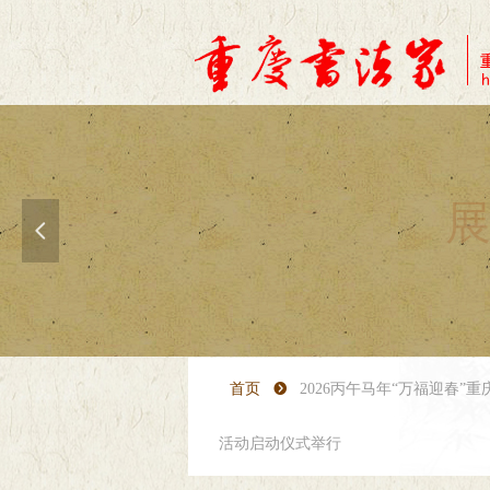
展
넳
首页
뀹
2026丙午马年“万福迎春
活动启动仪式举行