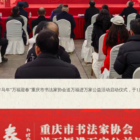
午马年“万福迎春”重庆市书法家协会送万福进万家公益活动启动仪式，于1月