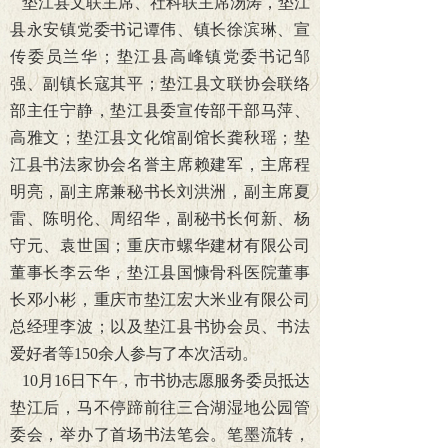
垫江县文联主席、社科联主席汤涛，垫江
县永安镇党委书记谭伟、镇长徐滨琳、宣
传委员兰华；垫江县高峰镇党委书记邹
强、副镇长寇其平；垫江县文联协会联络
部主任宁静，垫江县委宣传部干部马萍、
高雅文；垫江县文化馆副馆长龚秋瑶；垫
江县书法家协会名誉主席赖建军，主席程
明亮，副主席兼秘书长刘洪洲，副主席夏
雷、陈明伦、周绍华，副秘书长何新、杨
守元、袁世国；重庆市螺华建材有限公司
董事长李云华，垫江县国慷骨科医院董事
长邓小彬，重庆市垫江宏大米业有限公司
总经理李波；以及垫江县书协会员、书法
爱好者等150余人参与了本次活动。
10
月16日下午，市书协志愿服务委员抵达
垫江后，马不停蹄前往三合湖湿地公园管
委会，举办了首场书法笔会。笔墨流转，