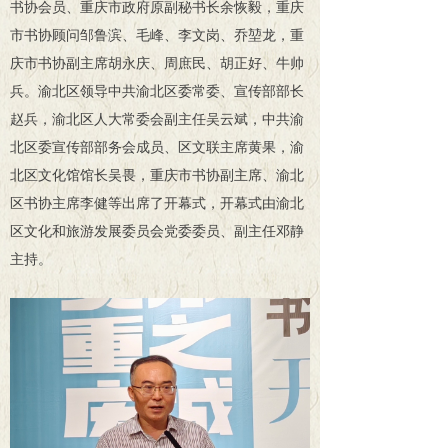
书协会员、重庆市政府原副秘书长余恢毅，重庆
市书协顾问邹鲁滨、毛峰、李文岗、乔堃龙，重
庆市书协副主席胡永庆、周庶民、胡正好、牛帅
兵。渝北区领导中共渝北区委常委、宣传部部长
赵兵，渝北区人大常委会副主任吴云斌，中共渝
北区委宣传部部务会成员、区文联主席黄
果，渝
北区文化馆馆长吴畏，重庆市书协副主席、渝北
区书协主席李健等出席了开幕式，开幕式
由
渝北
区文化和旅游发展委员会党
委委员、副主任邓静
主持。